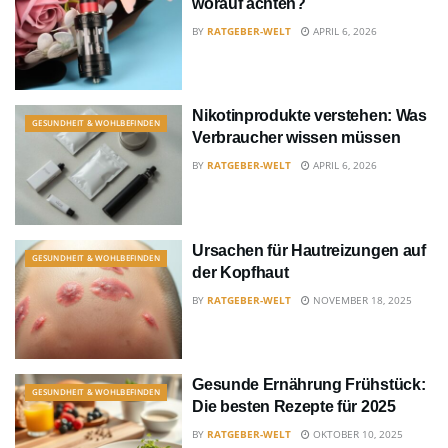
worauf achten?
BY
RATGEBER-WELT
APRIL 6, 2026
Nikotinprodukte verstehen: Was
GESUNDHEIT & WOHLBEFINDEN
Verbraucher wissen müssen
BY
RATGEBER-WELT
APRIL 6, 2026
Ursachen für Hautreizungen auf
GESUNDHEIT & WOHLBEFINDEN
der Kopfhaut
BY
RATGEBER-WELT
NOVEMBER 18, 2025
Gesunde Ernährung Frühstück:
GESUNDHEIT & WOHLBEFINDEN
Die besten Rezepte für 2025
BY
RATGEBER-WELT
OKTOBER 10, 2025