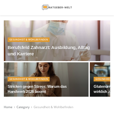
GESUNDHEIT & WOHLBEFINDEN
Berufsfeld Zahnarzt: Ausbildung, Alltag
und Karriere
GESUNDHEIT & WOHLBEFINDEN
GESUNDHEIT &
Stricken gegen Stress: Warum das
Glutenunver
Handwerk 2026 boomt
wirklich zäh
Home
Category
Gesundheit & Wohlbefinden